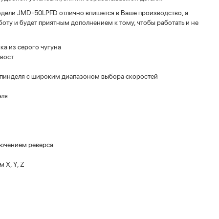
дели JMD-50LPFD отлично впишется в Ваше производство, а
боту и будет приятным дополнением к тому, чтобы работать и не
ка из серого чугуна
вост
шпинделя с широким диапазоном выбора скоростей
еля
лючением реверса
 X, Y, Z