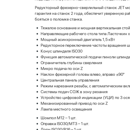
Редукторный фрезерно-сверлильный станок JET мо
гарантия на станок 2 года, обеспечит уверенную ра
бояться о поломке станка.
Тяжелое основание и мощная вертикальная стой
Направляющие рабочего стола типа Ласточкин х
Мощный асинхронный двигатель 1,5 кВт
Редукторное переключение частоты вращения 
Конус шпинделя ISO30
Функция автоматической подачи пиноли шпинд
Ограничитель глубины сверления
Микро подача по оси Z
Наклон фрезерной головы влево, вправо ±90°
Центральная панель управления
Режим нарезания резьбы, с автоматическим вк
Системы подач СОЖ в зону резания
Устройство цифровой индикации (УЦИ) по 3 осям
Механизированный привод по оси Z
Лампа местного освещения
Шомпол М12 – 1 шт.
Оправка ISO30/MT3 – 1 шт.
Дорн ISO30/В16 – 1 шт.