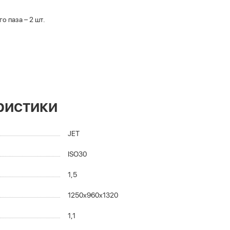
о паза – 2 шт.
ристики
JET
ISO30
1,5
1250х960х1320
1,1