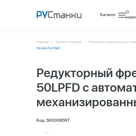
О
Каталог
комп
Главная
Каталог товаров
Фрезерно-сверлильные стан
по оси Z и УЦИ
Редукторный фре
50LPFD с автома
механизированны
Код: 50000859T