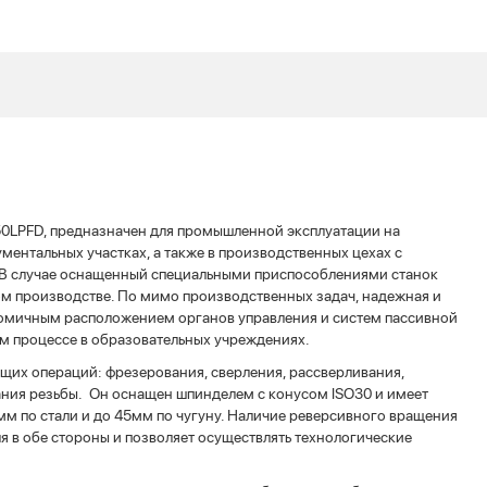
0LPFD, предназначен для промышленной эксплуатации на
ментальных участках, а также в производственных цехах с
В случае оснащенный специальными приспособлениями станок
м производстве. По мимо производственных задач, надежная и
номичным расположением органов управления и систем пассивной
ом процессе в образовательных учреждениях.
их операций: фрезерования, сверления, рассверливания,
ания резьбы. Он оснащен шпинделем с конусом ISO30 и имеет
м по стали и до 45мм по чугуну. Наличие реверсивного вращения
я в обе стороны и позволяет осуществлять технологические