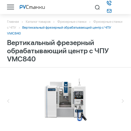
Главная
Каталог товаров
Фрезерные станки
Фрезерные станки
Каталог
с ЧПУ
Вертикальный фрезерный обрабатывающий центр с ЧПУ
VMC840
Вертикальный фрезерный
О компании
обрабатывающий центр с ЧПУ
VMC840
Информация
Контакты
Подбор станка