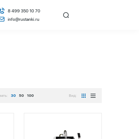
8 499 350 10 70
info@rustanki.ru
зать:
30
50
100
Вид: