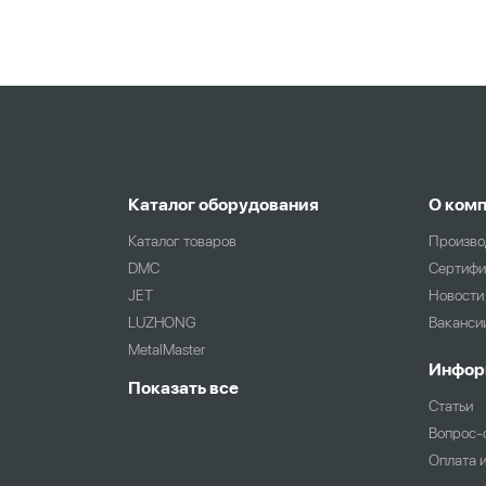
Каталог оборудования
О ком
Каталог товаров
Произво
DMC
Сертифи
JET
Новости
LUZHONG
Ваканси
MetalMaster
Инфор
Показать все
Статьи
Вопрос-
Оплата 