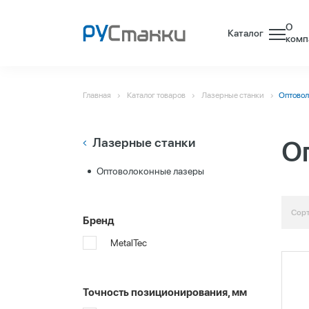
О
Каталог
комп
Главная
Каталог товаров
Лазерные станки
Оптовол
Лазерные станки
О
Оптоволоконные лазеры
Сорт
Бренд
MetalTec
Точность позиционирования, мм