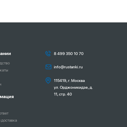
пании
8 499 350 10 70
дство
info@rustanki.ru
каты
115419, г. Москва
и
ул. Орджоникидзе, д.
11, стр. 40
мация
ответ
и доставка