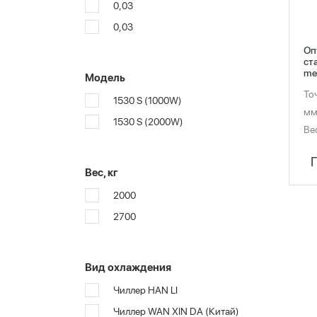
0,03
0,03
Оп
ст
met
Модель
То
1530 S (1000W)
мм
1530 S (2000W)
Вес
Вес, кг
2000
2700
Вид охлаждения
Чиллер HAN LI
Чиллер WAN XIN DA (Китай)