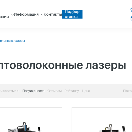
Подбор
Информация
Контакты
ании
станка
оконные лазеры
птоволоконные лазеры
ировать по:
Популярности
Отзывам
Рейтингу
Цене
Пока