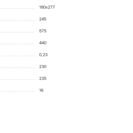
180x277
245
575
440
0,23
230
235
16