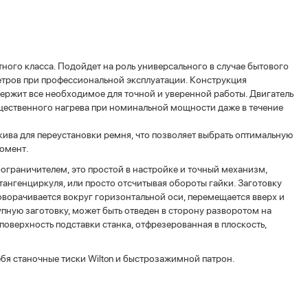
ного класса. Подойдет на роль универсального в случае бытового
етров при профессиональной эксплуатации. Конструкция
держит все необходимое для точной и уверенной работы. Двигатель
существенного нагрева при номинальной мощности даже в течение
кива для переустановки ремня, что позволяет выбрать оптимальную
омент.
граничителем, это простой в настройке и точный механизм,
нгенциркуля, или просто отсчитывая обороты гайки. Заготовку
ворачивается вокруг горизонтальной оси, перемещается вверх и
рупную заготовку, может быть отведен в сторону разворотом на
поверхность подставки станка, отфрезерованная в плоскость,
бя станочные тиски Wilton и быстрозажимной патрон.