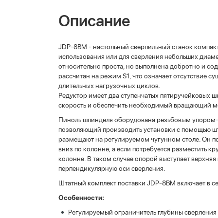
Описание
JDP-8BM - настольный сверлильный станок компакт
использования или для сверления небольших диам
относительно проста, но выполнена добротно и со
рассчитан на режим S1, что означает отсутствие 
длительных нагрузочных циклов.
Редуктор имеет два ступенчатых пятиручейковых ш
скорость и обеспечить необходимый вращающий м
Пиноль шпинделя оборудована резьбовым упором-о
позволяющий производить установки с помощью шта
размещают на регулируемом чугунном столе. Он по
вниз по колонне, а если потребуется разместить к
колонне. В таком случае опорой выступает верхняя 
перпендикулярную оси сверления.
Штатный комплект поставки JDP-8BM включает в се
Особенности:
Регулируемый ограничитель глубины сверления