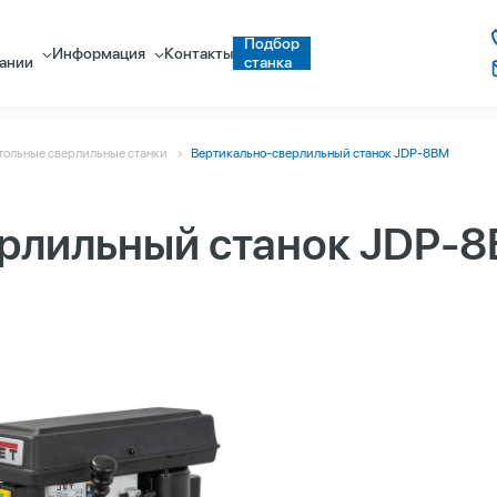
Подбор
Информация
Контакты
ании
станка
тольные сверлильные станки
Вертикально-сверлильный станок JDP-8BM
рлильный станок JDP-