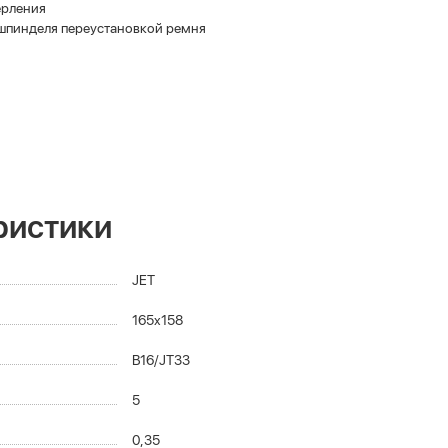
ерления
 шпинделя переустановкой ремня
ристики
JET
165x158
B16/JT33
5
0,35