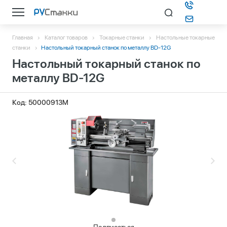
Главная
Каталог товаров
Токарные станки
Настольные токарные
Каталог
станки
Настольный токарный станок по металлу BD-12G
Настольный токарный станок по
О компании
металлу BD-12G
Информация
Код: 50000913M
Контакты
Подбор станка