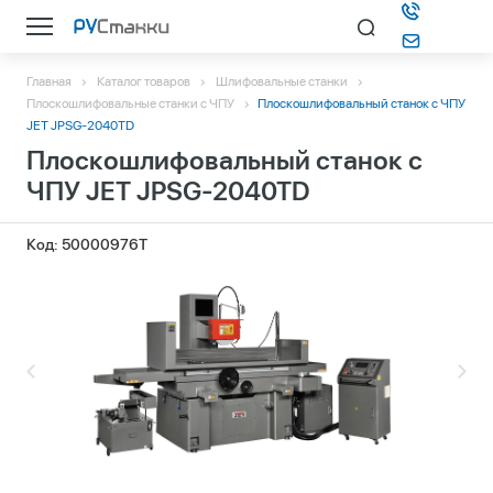
Главная
Каталог товаров
Шлифовальные станки
Каталог
Плоскошлифовальные станки с ЧПУ
Плоскошлифовальный станок с ЧПУ
JET JPSG-2040TD
Плоскошлифовальный станок с
О компании
ЧПУ JET JPSG-2040TD
Информация
Код: 50000976T
Контакты
Подбор станка