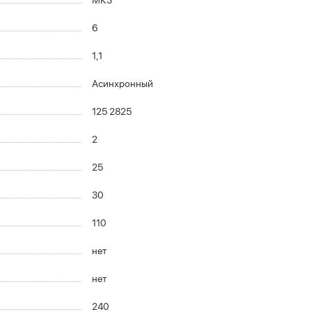
МК3
6
1,1
Асинхронный
125 2825
2
25
30
110
нет
нет
240