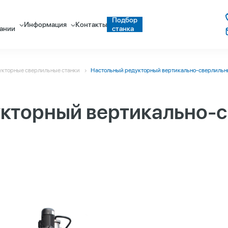
Подбор
Информация
Контакты
ании
станка
укторные сверлильные станки
Настольный редукторный вертикально-сверлильн
кторный вертикально-