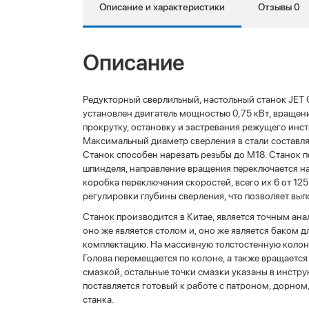
Описание и характеристики
Отзывы 0
Описание
Редукторный сверлильный, настольный станок JET 
установлен двигатель мощностью 0,75 кВт, вращени
прокрутку, остановку и застревания режущего инст
Максимальный диаметр сверления в стали составляе
Станок способен нарезать резьбы до М18. Станок п
шпинделя, направление вращения переключается на
коробка переключения скоростей, всего их 6 от 12
регулировки глубины сверления, что позволяет вы
Станок производится в Китае, является точным ан
оно же является столом и, оно же является баком 
комплектацию. На массивную толстостенную колонну
Голова перемещается по колоне, а также вращаетс
смазкой, остальные точки смазки указаны в инстру
поставляется готовый к работе с патроном, дорно
станка.