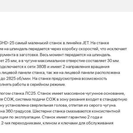
GHD-25 самый маленький станок в линейке JET. На станке
е на шпиндель передается через коробку скоростей, что исключает
румента в заготовке. Весь момент передается на шпиндель.
т 25 мм, а в чугуне максимальное отверстие составляет 30 мм.
одключается к сети 380В и имеет 2 направления вращения
 лицевой панели станка, так же на лицевой панели расположена
5 до 2825 об/мин. На станке предусмотрена возможность
полнять работы в серийном режиме.
алогом станка ЛС25. Станок имеет массивное чугунное основание,
для СОЖ, система подачи СОЖ в зону резания входит в стандартную
 установлена сверлильная голова, отлитая из серого чугуна.
я на 360 градусов. Шестерни станка смазываются консистентной
кции по эксплуатации. Станок имеет гарантию 2 года и
м, 2-мя переходниками, клином и ключами для обслуживания