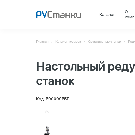
О
Каталог
комп
Главная
Каталог товаров
Сверлильные станки
Ред
Настольный реду
станок
Код: 50000955T