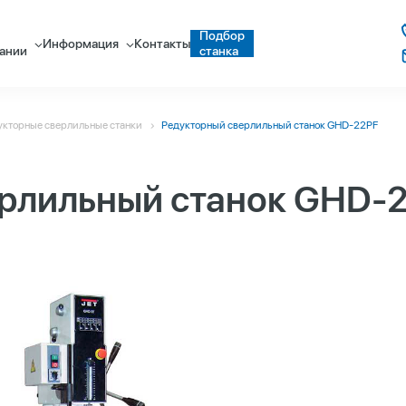
Подбор
Информация
Контакты
ании
станка
укторные сверлильные станки
Редукторный сверлильный станок GHD-22PF
рлильный станок GHD-