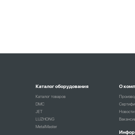
Каталог оборудования
О ком
Каталог товаров
Произво
DMC
Сертифи
JET
Новости
LUZHONG
Ваканси
MetalMaster
Инфор