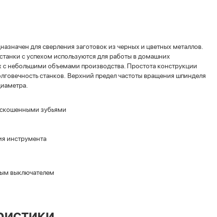
азначен для сверления заготовок из черных и цветных металлов.
станки с успехом используются для работы в домашних
ях с небольшими объемами производства. Простота конструкции
долговечность станков. Верхний предел частоты вращения шпинделя
диаметра.
о скошенными зубьями
ия инструмента
вым выключателем
ристики