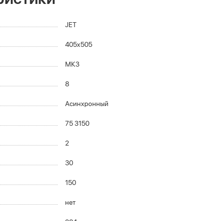
JET
405x505
МК3
8
Асинхронный
75 3150
2
30
150
нет