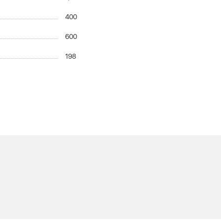
400
600
198