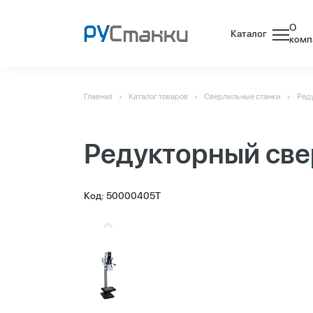
О
Каталог
комп
Главная
Каталог товаров
Сверлильные станки
Ред
Редукторный све
Код: 50000405T