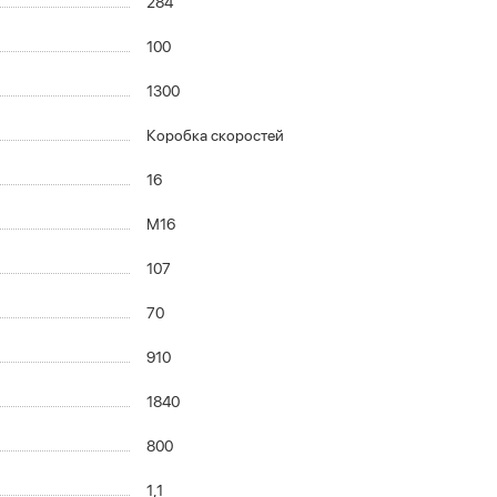
284
100
1300
Коробка скоростей
16
М16
107
70
910
1840
800
1,1