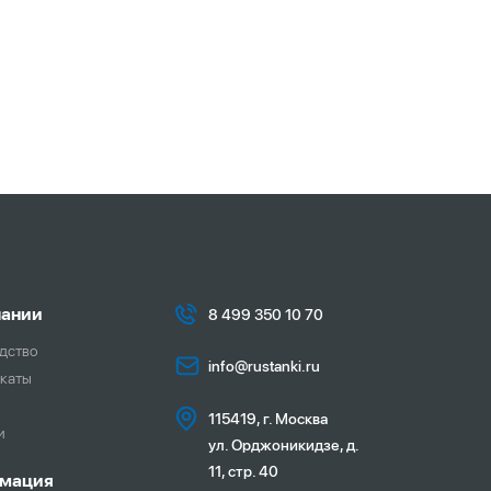
пании
8 499 350 10 70
дство
info@rustanki.ru
каты
115419, г. Москва
и
ул. Орджоникидзе, д.
11, стр. 40
мация