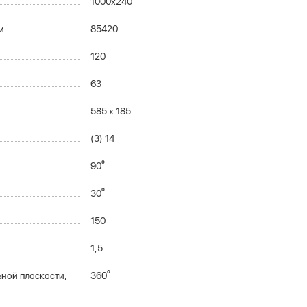
1000х240
м
85420
120
63
585 х 185
(3) 14
90⁰
30⁰
150
1,5
ной плоскости,
360⁰