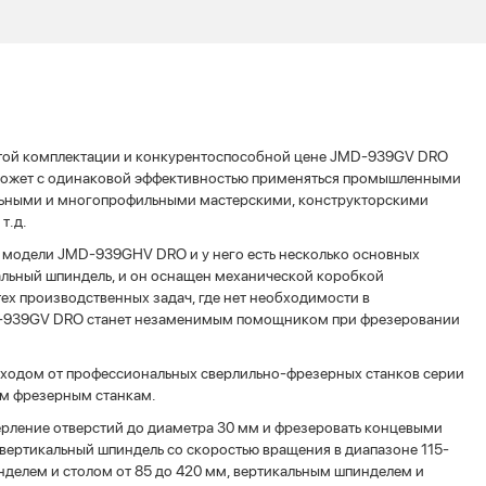
той комплектации и конкурентоспособной цене JMD-939GV DRO
 может с одинаковой эффективностью применяться промышленными
льными и многопрофильными мастерскими, конструкторскими
т.д.
е модели JMD-939GHV DRO и у него есть несколько основных
нтальный шпиндель, и он оснащен механической коробкой
ех производственных задач, где нет необходимости в
D-939GV DRO станет незаменимым помощником при фрезеровании
ходом от профессиональных сверлильно-фрезерных станков серии
ым фрезерным станкам.
рление отверстий до диаметра 30 мм и фрезеровать концевыми
 вертикальный шпиндель со скоростью вращения в диапазоне 115-
нделем и столом от 85 до 420 мм, вертикальным шпинделем и