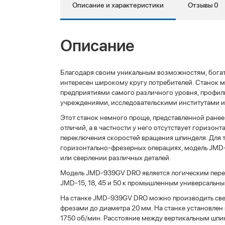
Описание и характеристики
Отзывы 0
Описание
Благодаря своим уникальным возможностям, бога
интересен широкому кругу потребителей. Станок
предприятиями самого различного уровня, профи
учреждениями, исследовательскими институтами и 
Этот станок немного проще, представленной ране
отличий, а в частности у него отсутствует горизо
переключения скоростей вращения шпинделя. Для т
горизонтально-фрезерных операциях, модель JM
или сверлении различных деталей.
Модель JMD-939GV DRO является логическим пере
JMD-15, 18, 45 и 50 к промышленным универсальн
На станке JMD-939GV DRO можно производить све
фрезами до диаметра 20 мм. На станке установлен
1750 об/мин. Расстояние между вертикальным шпи