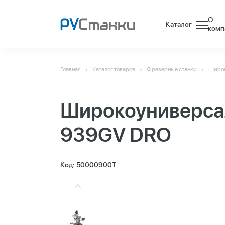
О
Каталог
комп
Главная
Каталог товаров
Фрезерные станки
Широк
Широкоуниверса
939GV DRO
Код: 50000900T