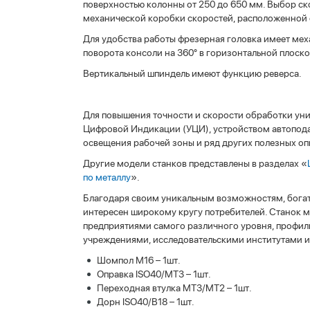
поверхностью колонны от 250 до 650 мм. Выбор с
механической коробки скоростей, расположенной с
Для удобства работы фрезерная головка имеет меха
поворота консоли на 360° в горизонтальной плоско
Вертикальный шпиндель имеют функцию реверса.
Для повышения точности и скорости обработки у
Цифровой Индикации (УЦИ), устройством автоподач
освещения рабочей зоны и ряд других полезных оп
Другие модели станков представлены в разделах «
по металлу
».
Благодаря своим уникальным возможностям, бога
интересен широкому кругу потребителей. Станок
предприятиями самого различного уровня, профи
учреждениями, исследовательскими институтами и 
Шомпол М16 – 1шт.
Оправка ISO40/MT3 – 1шт.
Переходная втулка MT3/MT2 – 1шт.
Дорн ISO40/В18 – 1шт.