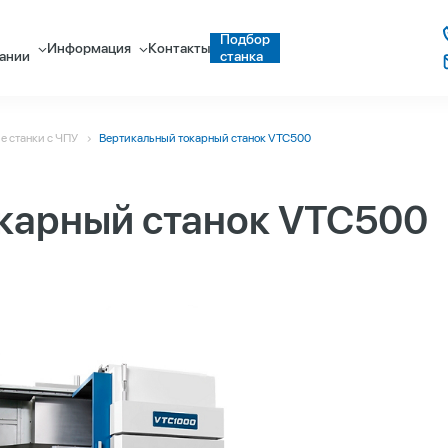
Подбор
Информация
Контакты
ании
станка
е станки c ЧПУ
Вертикальный токарный станок VTC500
карный станок VTC500