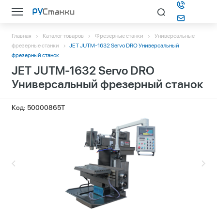
Главная
Каталог товаров
Фрезерные станки
Универсальные
Каталог
фрезерные станки
JET JUTM-1632 Servo DRO Универсальный
фрезерный станок
JET JUTM-1632 Servo DRO
О компании
Универсальный фрезерный станок
Информация
Код: 50000865T
Контакты
Подбор станка