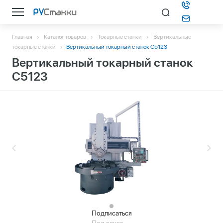
Главная
Каталог товаров
Токарные станки
Вертикальные
Каталог
токарные станки
Вертикальный токарный станок C5123
Вертикальный токарный станок
О компании
C5123
Информация
Контакты
Подбор станка
Подписаться