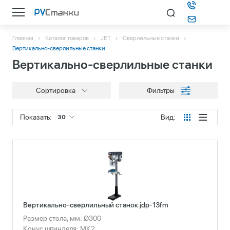
Главная
Каталог товаров
JET
Сверлильные станки
Каталог
Вертикально-сверлильные станки
Вертикально-сверлильные станки
О компании
Сортировка
Фильтры
Информация
Показать:
Вид:
30
Контакты
Подбор станка
Вертикально-сверлильный станок jdp-13fm
Размер стола, мм: Ø300
Конус шпинделя: МК2