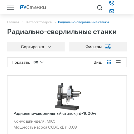
Главная
Каталог товаров
Радиально-сверлильные станки
Каталог
Радиально-сверлильные станки
О компании
Сортировка
Фильтры
Информация
Показать:
Вид:
30
Контакты
Подбор станка
Радиально-сверлильный станок jrd-1600w
Конус шпинделя: МК5
Мощность насоса СОЖ, кВт: 0,09