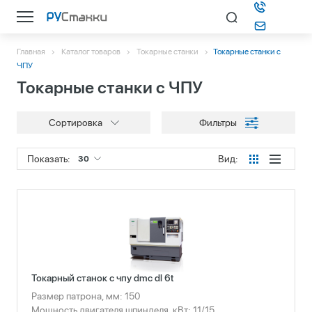
Главная
Каталог товаров
Токарные станки
Токарные станки c
Каталог
ЧПУ
Токарные станки c ЧПУ
О компании
Сортировка
Фильтры
Информация
Показать:
Вид:
30
Контакты
Подбор станка
Токарный станок с чпу dmc dl 6t
Размер патрона, мм: 150
Мощность двигателя шпинделя, кВт: 11/15