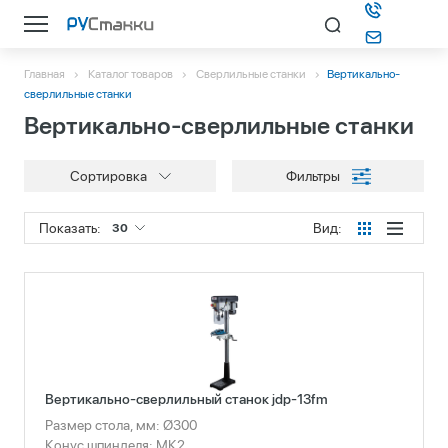
Главная
Каталог товаров
Сверлильные станки
Вертикально-
Каталог
сверлильные станки
Вертикально-сверлильные станки
О компании
Сортировка
Фильтры
Информация
Показать:
Вид:
30
Контакты
Подбор станка
Вертикально-сверлильный станок jdp-13fm
Размер стола, мм: Ø300
Конус шпинделя: МК2