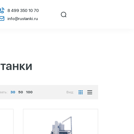
8 499 350 10 70
info@rustanki.ru
станки
зать:
30
50
100
Вид: