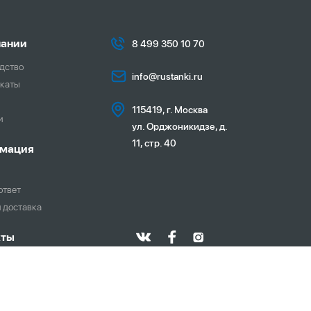
пании
8 499 350 10 70
дство
info@rustanki.ru
каты
115419, г. Москва
и
ул. Орджоникидзе, д.
11, стр. 40
мация
ответ
и доставка
кты