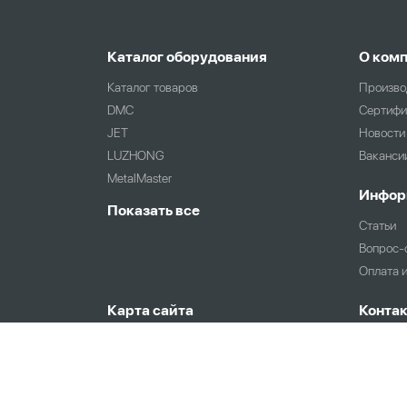
Каталог оборудования
О ком
Каталог товаров
Произво
DMC
Сертифи
JET
Новости
LUZHONG
Ваканси
MetalMaster
Инфор
Показать все
Статьи
Вопрос-
Оплата 
Карта сайта
Конта