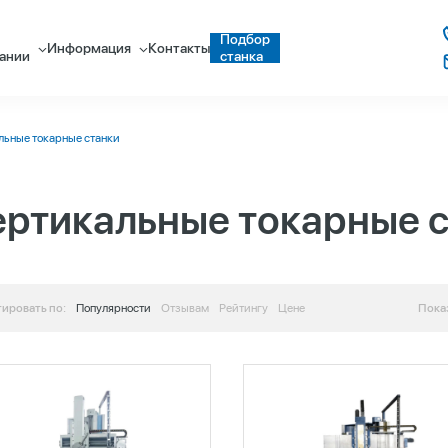
Подбор
Информация
Контакты
ании
станка
льные токарные станки
ертикальные токарные 
ировать по:
Популярности
Отзывам
Рейтингу
Цене
Пока