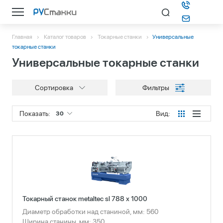
Главная
Каталог товаров
Токарные станки
Универсальные
Каталог
токарные станки
Универсальные токарные станки
О компании
Сортировка
Фильтры
Информация
Показать:
Вид:
30
Контакты
Подбор станка
Токарный станок metaltec sl 788 x 1000
Диаметр обработки над станиной, мм: 560
Ширина станины, мм: 350