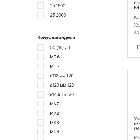
ст
25 1600
bd
25 2000
Ко
Хо
80
Конус шпинделя
5С (10) / 4
MT 6
MT 7
ø113 мм 120
ø120 мм 120
ø140mm 120
МK7
МК2
Ун
МК3
ви
64
МК4
Ко