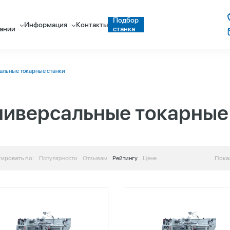
Подбор
Информация
Контакты
ании
станка
альные токарные станки
ниверсальные токарные
ировать по:
Популярности
Отзывам
Рейтингу
Цене
Пока