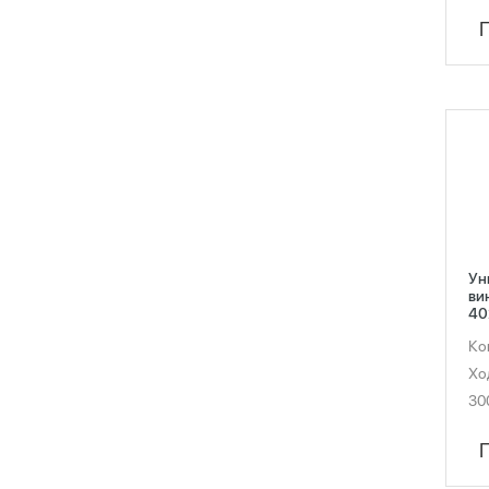
Ун
ви
40
Ко
Хо
30