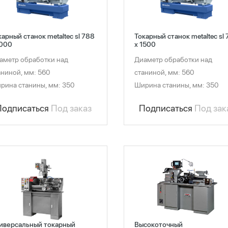
карный станок metaltec sl 788
Токарный станок metaltec sl
1000
x 1500
аметр обработки над
Диаметр обработки над
аниной, мм: 560
станиной, мм: 560
рина станины, мм: 350
Ширина станины, мм: 350
Подписаться
Под заказ
Подписаться
Под зак
иверсальный токарный
Высокоточный