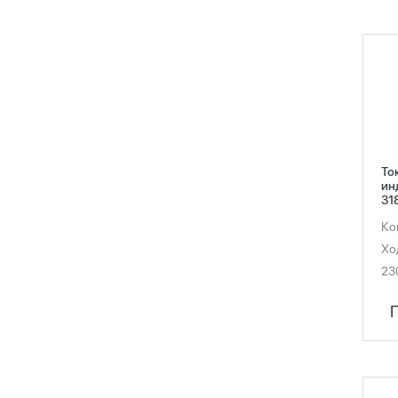
То
ин
31
Ко
Хо
23