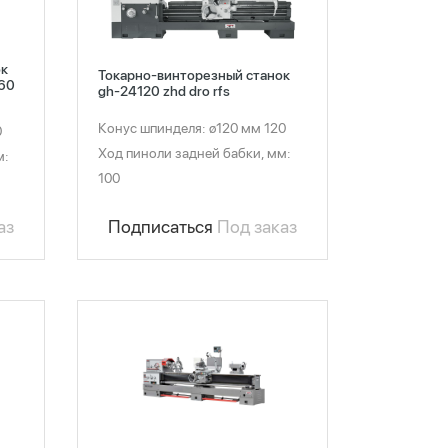
ок
Токарно-винторезный станок
660
gh-24120 zhd dro rfs
Конус шпинделя: ø120 мм 120
0
Ход пиноли задней бабки, мм:
м:
100
Подписаться
Под заказ
аз