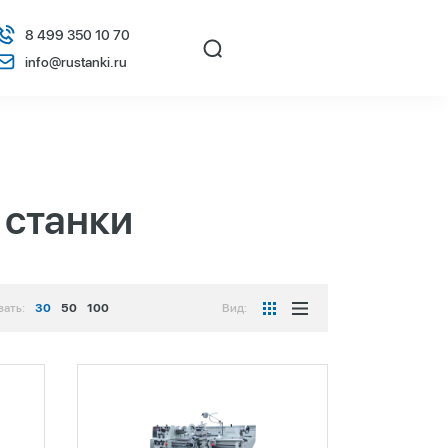
8 499 350 10 70
info@rustanki.ru
 станки
зать:
30
50
100
Вид: