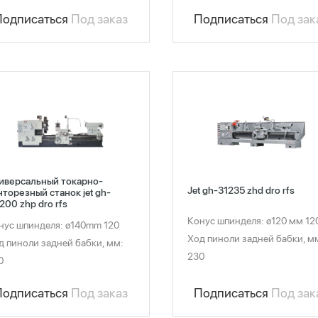
Подписаться
Под заказ
Подписаться
Под зак
иверсальный токарно-
Jet gh-31235 zhd dro rfs
нторезный станок jet gh-
200 zhp dro rfs
Конус шпинделя: ø120 мм 12
нус шпинделя: ø140mm 120
Ход пиноли задней бабки, м
д пиноли задней бабки, мм:
230
0
Подписаться
Под зак
Подписаться
Под заказ