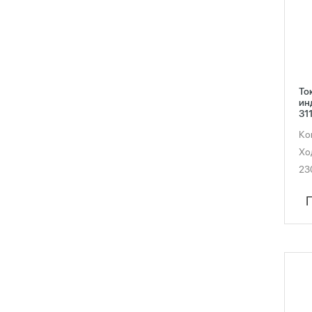
То
ин
31
Ко
Хо
23