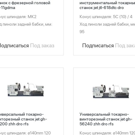
анок с фрезерной головой
инструментальный токарны
-11gdma
станок jet jtl-618dtc dro
нус шпинделя: МК2
Конус шпинделя: 5С (10) / 4
д пиноли задней бабки, мм:
Ход пиноли задней бабки, м
95
Подписаться
Под заказ
Подписаться
Под зак
иверсальный токарно-
Универсальный токарно-
нторезный станок jet gh-
винторезный станок jet gh-
200 zhh dro rfs
56240 zhh dro rfs
нус шпинделя: ø140mm 120
Конус шпинделя: ø140mm 12