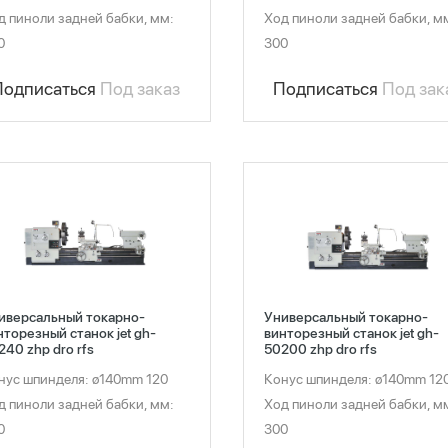
д пиноли задней бабки, мм:
Ход пиноли задней бабки, м
0
300
Подписаться
Под заказ
Подписаться
Под зак
иверсальный токарно-
Универсальный токарно-
нторезный станок jet gh-
винторезный станок jet gh-
240 zhp dro rfs
50200 zhp dro rfs
нус шпинделя: ø140mm 120
Конус шпинделя: ø140mm 12
д пиноли задней бабки, мм:
Ход пиноли задней бабки, м
0
300