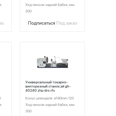
м:
Ход пиноли задней бабки, мм:
300
аз
Подписаться
Под заказ
Универсальный токарно-
винторезный станок jet gh-
40240 zhp dro rfs
0
Конус шпинделя: ø140mm 120
м:
Ход пиноли задней бабки, мм:
300