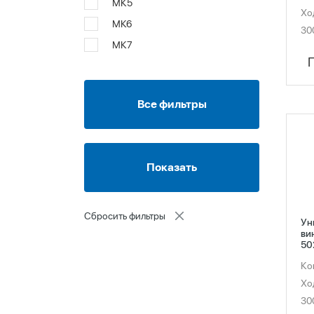
МК5
Хо
МК6
30
МК7
Все фильтры
Сбросить фильтры
Ун
ви
50
Ко
Хо
30