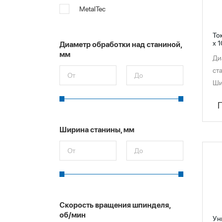
MetalTec
То
x 
Диаметр обработки над станиной,
мм
Ди
ст
Ши
Ширина станины, мм
Скорость вращения шпинделя,
об/мин
Ун