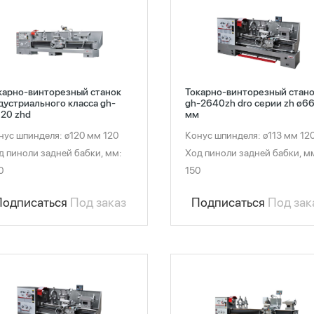
карно-винторезный станок
Токарно-винторезный стан
дустриального класса gh-
gh-2640zh dro серии zh ø6
120 zhd
мм
нус шпинделя: ø120 мм 120
Конус шпинделя: ø113 мм 12
д пиноли задней бабки, мм:
Ход пиноли задней бабки, м
0
150
Подписаться
Под заказ
Подписаться
Под зак