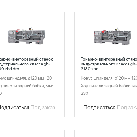
карно-винторезный станок
Токарно-винторезный стан
дустриального класса gh-
индустриального класса gh-
80 zhd dro
3180 zhd
нус шпинделя: ø120 мм 120
Конус шпинделя: ø120 мм 12
д пиноли задней бабки, мм:
Ход пиноли задней бабки, м
0
230
Подписаться
Под заказ
Подписаться
Под зак