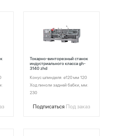
ок
Токарно-винторезный станок
индустриального класса gh-
3140 zhd
0
Конус шпинделя: ø120 мм 120
м:
Ход пиноли задней бабки, мм:
230
аз
Подписаться
Под заказ