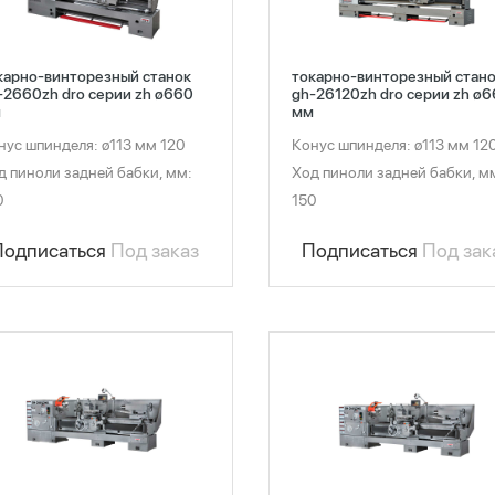
карно-винторезный станок
токарно-винторезный стан
-2660zh dro серии zh ø660
gh-26120zh dro серии zh ø
м
мм
нус шпинделя: ø113 мм 120
Конус шпинделя: ø113 мм 12
д пиноли задней бабки, мм:
Ход пиноли задней бабки, м
0
150
Подписаться
Под заказ
Подписаться
Под зак