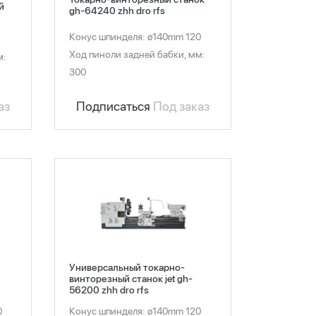
й
gh-64240 zhh dro rfs
Конус шпинделя: ø140mm 120
Ход пиноли задней бабки, мм:
м:
300
Подписаться
Под заказ
аз
Универсальный токарно-
винторезный станок jet gh-
56200 zhh dro rfs
0
Конус шпинделя: ø140mm 120