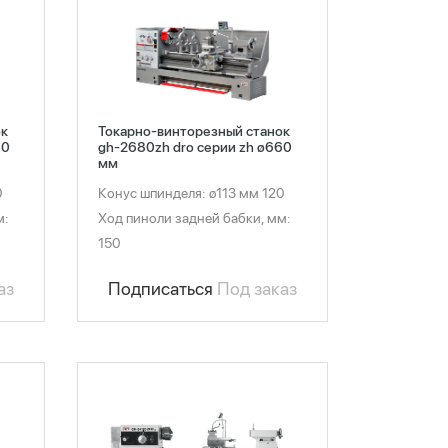
ок
Токарно-винторезный станок
60
gh-2680zh dro серии zh ø660
мм
0
Конус шпинделя: ø113 мм 120
м:
Ход пиноли задней бабки, мм:
150
аз
Подписаться
Под заказ